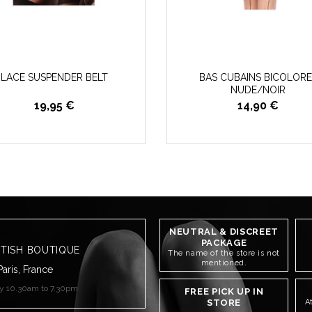
LACE SUSPENDER BELT
BAS CUBAINS BICOLORE
NUDE/NOIR
19,95 €
14,90 €
NEUTRAL & DISCREET
PACKAGE
ETISH BOUTIQUE
The name of the store is not
mentioned.
Paris, France
ay 10.30am to 7.30pm
FREE PICK UP IN
STORE
A