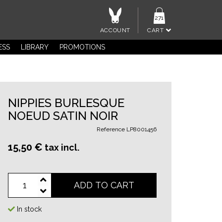
271
ACCOUNT
CART
ESS
LIBRARY
PROMOTIONS
NIPPIES BURLESQUE
NOEUD SATIN NOIR
Reference
LP8001456
15,50 €
tax incl.
ADD TO CART
In stock