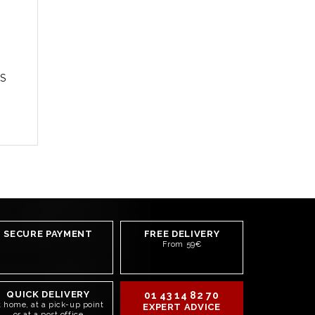
S
SECURE PAYMENT
FREE DELIVERY
From 59€
QUICK DELIVERY
01 43 14 82 70
t home, at a pick-up point
EXPERT ADVICE
or at a post office