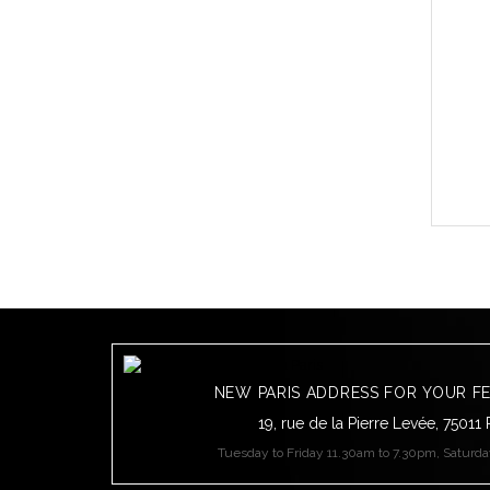
NEW PARIS ADDRESS FOR YOUR F
19, rue de la Pierre Levée, 75011 
Tuesday to Friday 11.30am to 7.30pm, Saturd