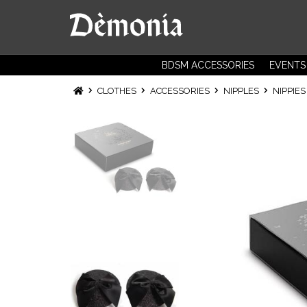
BDSM ACCESSORIES
EVENTS
CLOTHES
ACCESSORIES
NIPPLES
NIPPIE