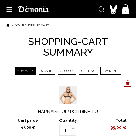
272
YOUR SHOPPING CART
SHOPPING-CART
SUMMARY
SUMMARY
SIGN IN
ADDRESS
SHIPPING
PAYMENT
HARNAIS CUIR POITRINE T.U
95,00 €
95,00 €